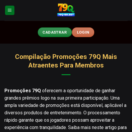
Skip
to
content
CADASTRAR
LOGIN
Compilação Promoções 79Q Mais
Atraentes Para Membros
Promoções 79Q
oferecem a oportunidade de ganhar
grandes prêmios logo na sua primeira participação. Uma
ampla variedade de promoções está disponível, aplicável a
diversos produtos de entretenimento. O processamento
rápido garante que os jogadores possam aproveitar a
experiência com tranquilidade. Saiba mais neste artigo para