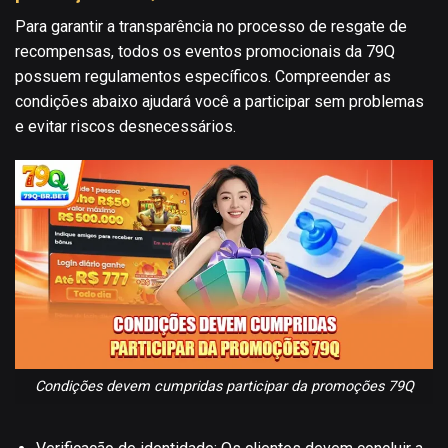
Para garantir a transparência no processo de resgate de
recompensas, todos os eventos promocionais da 79Q
possuem regulamentos específicos. Compreender as
condições abaixo ajudará você a participar sem problemas
e evitar riscos desnecessários.
Condições devem cumpridas participar da promoções 79Q