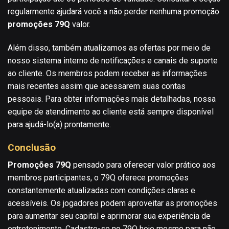
regularmente ajudará você a não perder nenhuma promoção
promoções 79Q
valor.
Além disso, também atualizamos as ofertas por meio de
nosso sistema interno de notificações e canais de suporte
ao cliente. Os membros podem receber as informações
mais recentes assim que acessarem suas contas
pessoais. Para obter informações mais detalhadas, nossa
equipe de atendimento ao cliente está sempre disponível
para ajudá-lo(a) prontamente.
Conclusão
Promoções 79Q
pensado para oferecer valor prático aos
membros participantes, o 79Q oferece promoções
constantemente atualizadas com condições claras e
acessíveis. Os jogadores podem aproveitar as promoções
para aumentar seu capital e aprimorar sua experiência de
entretenimento. Cadastre-se no 79Q hoje mesmo para não